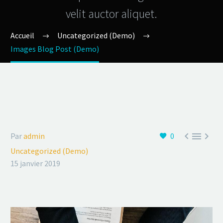
velit auctor aliquet.
Accueil
Uncategorized (Demo)
Images Blog Post (Demo)



Par
admin
0
Uncategorized (Demo)
15 janvier 2019