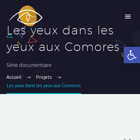
Les yeux dans les
yeux aux Comores
Ouvrir la 
Série documentaire
Accueil
Projets
Les yeux dans les yeux aux Comores