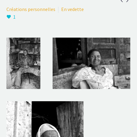


Créations personnelles
En vedette
1