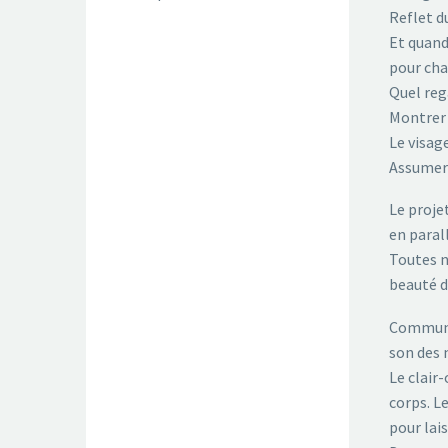
Reflet du
Et quand
pour cha
Quel rega
Montrer 
Le visage
Assumer 
Le proje
en paral
Toutes n
beauté de
Communic
son des 
Le clair
corps. L
pour lai