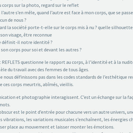
 corps sur la photo, regard sur le reflet
 l’autre s’en mêle, quand l’autre est face à mon corps, que se passe-
cun de nous ?
rd la société porte-t-elle sur le corps mis à nu ? quelle silhouette
son visage, être reconnue
 définit-il notre identité ?
son corps pour soi et devant les autres ?
t REFLETS questionne le rapport au corps, à l’identité et à la nud
lèle du travail avec des femmes de tous âges.
e nous définissons pas dans les codes standards de l’esthétique ren
 ces corps meurtris, abîmés, vieillis.
ation et photographie interagissent. C’est un échange sur la façon
mots.
-obscur est le point d’entrée pour chacune vers un autre univers, un
es vibrations, les variations musicales s’enchaînent, les énergie
sser place au mouvement et laisser monter les émotions.