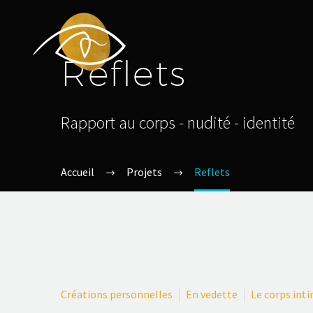
Reflets
Rapport au corps - nudité - identité
Accueil
Projets
Reflets
Créations personnelles
En vedette
Le corps inti