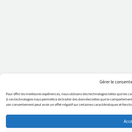
Gérer le consent
Pour offrir les meilleures expériences, nous utilisons des technologies telles que les 
à ces technologies nous permettra de traiter des données telles que le comportement de
son consentement peut avoir un effet négatif sur certaines caractéristiques et foncti
Acce